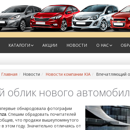
КАТАЛОГИ
АКЦИИ
НОВОСТИ
О НАС
ОБР
Главная
Новости
Новости компании KIA
Впечатляющий о
 облик нового автомобиля
впервые обнародовала фотографии
nza
. Спешим обрадовать почитателей
ообщив, что продажи вышеупомянутого
 в этом году. Значительно отличаясь от