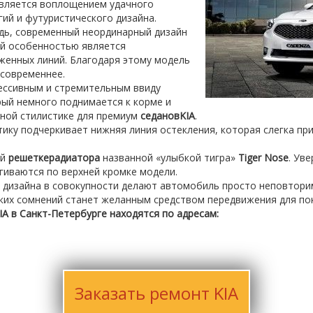
является воплощением удачного
ий и футуристического дизайна.
дь, современный неординарный дизайн
ной особенностью является
женных линий. Благодаря этому модель
современнее.
ессивным и стремительным ввиду
рый немного поднимается к корме и
рной стилистике для премиум
седанов
KIA
.
ику подчеркивает нижняя линия остекления, которая слегка пр
ой
решетк
е
радиатора
названной «улыбкой тигра»
Tiger Nose
. Ув
гиваются по верхней кромке модели.
 дизайна в совокупности делают автомобиль просто неповтори
яких сомнений станет желанным средством передвижения для по
A в Санкт-Петербурге находятся по адресам:
Заказать ремонт KIA