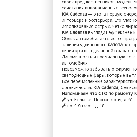
своих предшественников, модель 
сочетания инновационных технолог
KIA Cadenza
— это, в первую очере
интерьера и экстерьера. Его глав
использования острых, четко выра
KIA Cadenza
выглядит эффектнее и 
Облик автомобиля является прогр
наличия удлинённого
капота
, кото
линии крыше, сделанной в характе
Динамичность и премиальную эстет
автомобиля.
Невозможно забывать о фирменн
светодиодные фары, которые вытя
Все перечисленные характеристики
органичности,
KIA Cadenza
, без вс
Напоминаем что СТО по ремонту KI
ул. Большая Пороховская, д. 61
пр. 9 Января, д. 18