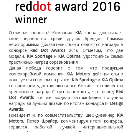
Отличная новость! Компания
KIA
снова доказывает
свое первенство среди других брендов. Самыми
неоспоримыми доказательствами являются награды в
конкурсе
Red Dot Awards
2016. Отметим, что две
модели,
KIA Sportage
и
KIA
Optima
, удостоились самых
престижных наград соревнования.
Даная победа говорит о том, что продукция
южнокорейской компании
KIA Motors
действительно
пользуется спросом на рынке.
KIA Sportage
и
KIA
Optima
со временем удостаиваются все большего количества
престижных наград. Стоит напомнить, что перед
Red
Dot Awards
те же модели автомобилей получили
награды за лучший дизайн по итогам конкурса
iF Design
Awards
.
Президент и, по совместительству, шеф-дизайнер
KIA
Motors
,
Петер Шрайер
, комментируя итоги конкурса,
гордился работой лучшей интернациональной