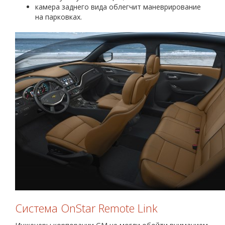
камера заднего вида облегчит маневрирование
на парковках.
Система OnStar Remote Link