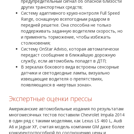
предупредительный сигнал об опасной близости
других транспортных средств;
Систему адаптивного круиз-контроля Full Speed
Range, оснащеную всепогодным радаром в
передней решетке. Она способна не только
поддерживать заданную водителем скорость, но
и применять торможение, чтобы избежать
столкновения;
Систему OnStar Adviso, которая автоматически
передаст сообщение в ближайшую дорожную
службу, если автомобиль попадет в ДТП;
В зеркалах бокового вида встроены сенсорные
датчики и светодиодные лампы, визуально
извещающие водителя о препятствиях,
появляющихся в «мертвых зонах».
Экспертные оценки прессы
Американские автомобильные издания по результатам
многомесячных тестов поставили Chevrolet Impala 2014
в один ряд с такими моделями, как Lexus LS 460 L, Audi
A6 и Jaguar XF, считая модель компании GM даже более
конкурентоспособной по соотношению цены и