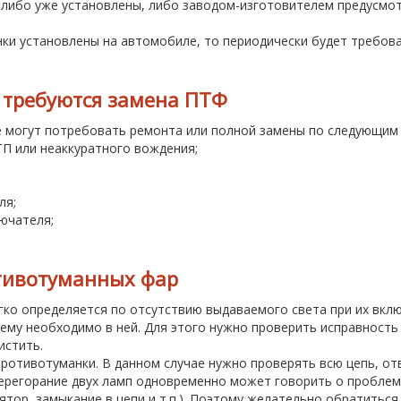
либо уже установлены, либо заводом-изготовителем предусмот
ки установлены на автомобиле, то периодически будет требов
 требуются замена ПТФ
 могут потребовать ремонта или полной замены по следующим 
П или неаккуратного вождения;
ля;
ючателя;
тивотуманных фар
ко определяется по отсутствию выдаваемого света при их включ
лему необходимо в ней. Для этого нужно проверить исправность
истить.
 противотуманки. В данном случае нужно проверять всю цепь, о
перегорание двух ламп одновременно может говорить о проблем
ятор, замыкание в цепи и т.п.). Поэтому желательно обратиться