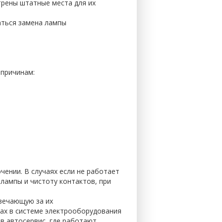
рены штатные места для их
аться замена лампы
причинам:
ении. В случаях если не работает
 лампы и чистоту контактов, при
твечающую за их
ах в системе электрооборудования
 в автосервис, где работают