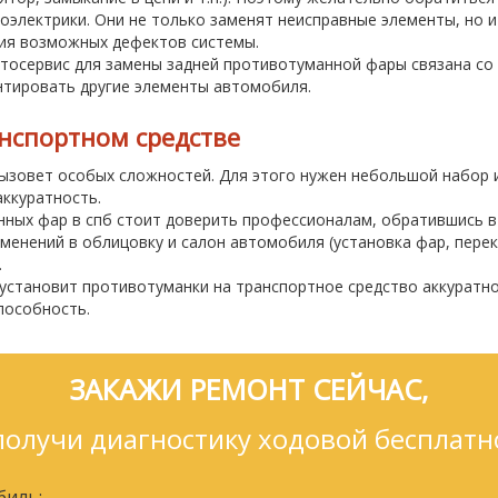
электрики. Они не только заменят неисправные элементы, но и
ия возможных дефектов системы.
осервис для замены задней противотуманной фары связана со 
тировать другие элементы автомобиля.
нспортном средстве
ызовет особых сложностей. Для этого нужен небольшой набор 
аккуратность.
ных фар в спб стоит доверить профессионалам, обратившись в 
зменений в облицовку и салон автомобиля (установка фар, пере
.
становит противотуманки на транспортное средство аккуратно
пособность.
ЗАКАЖИ РЕМОНТ СЕЙЧАС,
получи диагностику ходовой бесплатн
биль: